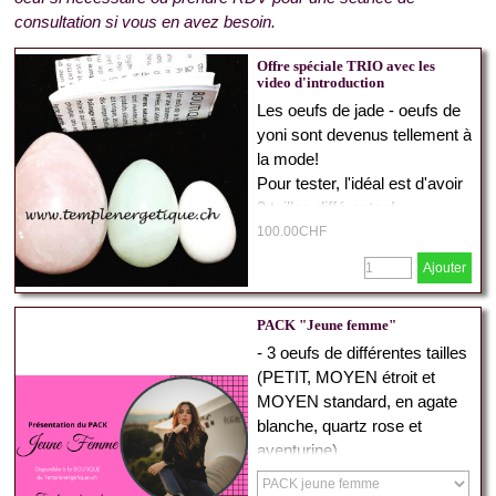
consultation si vous en avez besoin.
Offre spéciale TRIO avec les
video d'introduction
Les oeufs de jade - oeufs de
yoni sont devenus tellement à
la mode!
Pour tester, l'idéal est d'avoir
3 tailles différentes!
100.00CHF
Vous recevez :
Ajouter
- une pochette "Luxe"
- 3 oeufs de tailles et de
PACK "Jeune femme"
pierres différentes
- 3 oeufs de différentes tailles
(photo non contractuelle,
(PETIT, MOYEN étroit et
agate blanche, aventurine et
MOYEN standard, en agate
quartz rose)
blanche, quartz rose et
aventurine)
n'hésitez pas à indiquer si
- vidéo d'introduction
vous préférez des oeufs