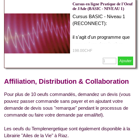
Cursus en ligne Pratique de l'Oeuf
de JAde (BASIC - NIVEAU 1)
Cursus BASIC - Niveau 1
(RECONNECT):
il s'agit d'un programme que
vous suivez depuis chez
vous quand vous voulez :
198.00CHF
- introduction à la pratique et
Ajouter
rappel des points essentiels
pour une pratique en toute
sécurité (video)
Affiliation, Distribution & Collaboration
- 8 audio (env 20 minutes)
que vous écoutez chez vous
Pour plus de 10 oeufs commandés, demandez un devis (vous
pour reconnecter
pouvez passer commande sans payer et en ajoutant votre
- méditation de l'oeuf
demande de devis sous "remarque" pendant le processus de
- comment mettre et enlever
commande ou faire votre demande par email/tel).
votre oeuf
- méditations guidées sur les
Les oeufs du Templenergetique sont également disponible à la
3 organes
Librairie "Ailes de la Vie" à Riaz.