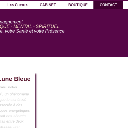
Sauter le menu
Les Cursus
CABINET
BOUTIQUE
CONTACT
▼
▼
▼
▼
pagnement
QUE - MENTAL - SPIRITUEL
, votre Santé et votre Présence
Lune Bleue
halie Baehler
e", un phénomène
gue le ciel étoilé
Associée à des
tiques énergétiques
nait ces sécrets,
rtail entre deux
 propose une