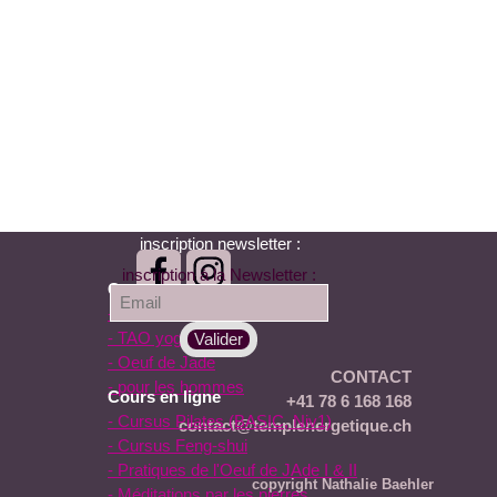
inscription newsletter :
inscription à la Newsletter :
Cours
- Pilates
- TAO yoga
- Oeuf de Jade
CONTACT
- pour les hommes
Cours en ligne
+41 78 6 168 168
- Cursus Pilates (BASIC, Niv1)
contact@templenergetique.ch
- Cursus Feng-shui
- Pratiques de l'Oeuf de JAde I & II
copyright Nathalie Baehler
- Méditations par les pierres