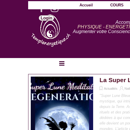
Aller au contenu
Accueil
COURS
Login
Accom
PHYSIQUE - ENERGETI
Augmenter votre Conscience
Sauter le menu
La Super 
Actualités
Nat
"Super Lune Bleu
mystique, qui intri
depuis la Terre. 
rituels et des pra
dédiées à qui con
elle devient un po
mondes. L'article