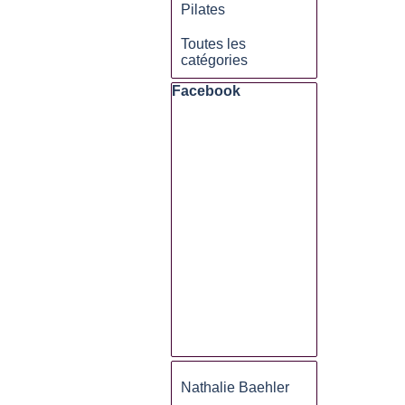
Pilates
Toutes les
catégories
Sauter le bloc Facebook
Facebook
Sauter le bloc
Nathalie Baehler