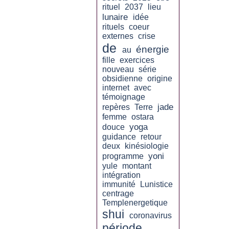
rituel
2037
lieu
lunaire
idée
rituels
coeur
externes
crise
de
énergie
au
fille
exercices
nouveau
série
obsidienne
origine
internet
avec
témoignage
jade
repères
Terre
femme
ostara
yoga
douce
guidance
retour
deux
kinésiologie
yoni
programme
yule
montant
intégration
immunité
Lunistice
centrage
Templenergetique
shui
coronavirus
période