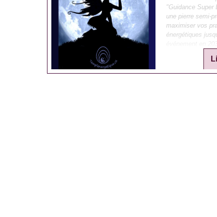
"Guidance Super 
une pierre semi-p
maximiser vos pr
énergétiques jusq
événement en 20
L