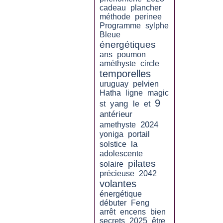
cadeau
plancher
méthode
perinee
Programme
sylphe
Bleue
énergétiques
ans
poumon
améthyste
circle
temporelles
uruguay
pelvien
Hatha
ligne
magic
9
yang
st
le
et
antérieur
2024
amethyste
yoniga
portail
la
solstice
adolescente
pilates
solaire
précieuse
2042
volantes
énergétique
débuter
Feng
arrêt
encens
bien
secrets
2025
être