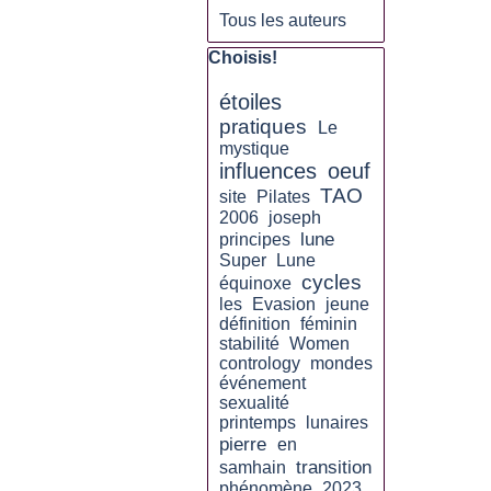
Tous les auteurs
Sauter le bloc Choisis!
Choisis!
étoiles
pratiques
Le
mystique
influences
oeuf
TAO
site
Pilates
2006
joseph
lune
principes
Super
Lune
cycles
équinoxe
les
Evasion
jeune
définition
féminin
stabilité
Women
contrology
mondes
événement
sexualité
printemps
lunaires
pierre
en
transition
samhain
phénomène
2023