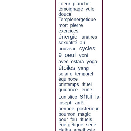
coeur
plancher
témoignage
yule
douce
Templenergetique
pierre
mort
exercices
énergie
lunaires
sexualité
au
cycles
nouveau
9
oeuf
yoni
yoga
avec
ostara
étoiles
yang
solaire
temporel
équinoxe
printemps
rituel
guidance
jeune
shui
la
Lunistice
joseph
arrêt
postérieur
perinee
poumon
magic
pour
feu
rituels
énergétique
série
Hatha
amethyste