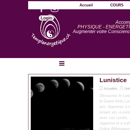
Aller au contenu
Accueil
COURS
Login
Accom
PHYSIQUE - ENERGETI
Augmenter votre Conscience
Sauter le menu
Lunistice
Actualités
Nat
Découvrez le Luni
le Grand Arrêt Lun
ans. Apprenez à in
lunaire yin, à viv
avec vos cycles,
organiser et à sor
Grâce (Ménopaus