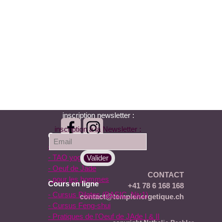
inscription newsletter :
inscription à la Newsletter :
Cours
- Pilates
- TAO yoga
- Oeuf de Jade
CONTACT
- pour les hommes
Cours en ligne
+41 78 6 168 168
- Cursus Pilates (BASIC, Niv1)
contact@templenergetique.ch
- Cursus Feng-shui
- Pratiques de l'Oeuf de JAde I & II