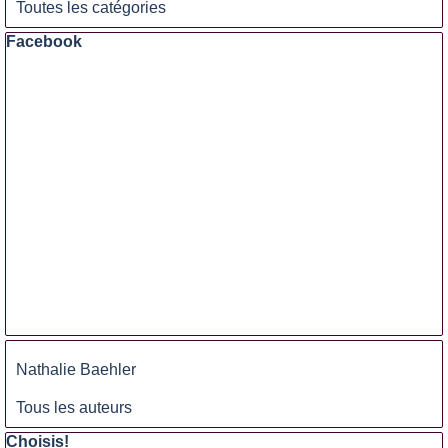
Toutes les catégories
Sauter le bloc Facebook
Facebook
Sauter le bloc
Nathalie Baehler
Tous les auteurs
Sauter le bloc Choisis!
Choisis!