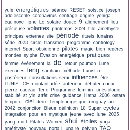
énergétiques
yule
séance
RESET
solstice
joseph
adolescente
coronavirus
centrage
origine
yoniga
9
équinoxe
ligne
Le
solaire
douce
alignement
lieu
volantes
2024
précieuse
printemps
fille
amethyste
période
principes
externes
site
rituels
lunaires
transition
série
2023
circle
programme
contrology
pilates
internet
Sport
obsidienne
magic
bien
repères
pratiques
mondes
sylphe
Evasion
énergétique
de
la
femme
événement
retour
poumon
Lune
feng
exercices
samhain
méthode
Lunistice
influences
postérieur
consultations
semi
être
antérieur
LUNISTICE
montant
idée
débuter
coeur
pierre
cadeau
Terre
Programme
féminin
kinésiologie
stabilité
st
yin
arrêt
crise
guidance
Hatha
2006
ostara
ciel
temporel
deux
Templenergetique
uruguay
au
cycles
2042
conjonction
Bleue
définition
18
Super
lune
intégration
pour
en
mystique
jeune
avec
2025
shui
étoiles
yang
yoga
mort
Pilates
Women
TAO
lunaire
améthyste
nouveau
portail
pelvien