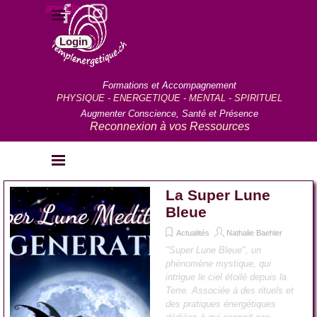
Aller au contenu
agenda
Sauter le menu
Login
Formations et Accompagnement
PHYSIQUE - ENERGETIQUE - MENTAL - SPIRITUEL
Augmenter Conscience, Santé et Présence
Reconnexion à vos Ressources
Sauter le menu
La Super Lune
Bleue
Actualités
Nathalie Baehler
"Super Lune Bleue", un
phénomène mystique, qui
intrigue le ciel étoilé depuis la
Terre. Associée à des rituels et
des pratiques énergétiques