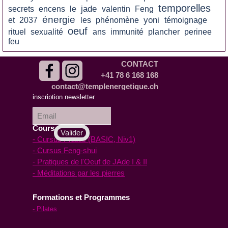
temporelles
jade
secrets
encens
le
valentin
Feng
énergie
yoni
et
2037
les
phénomène
témoignage
oeuf
rituel
sexualité
ans
immunité
plancher
perinee
feu
CONTACT
+41 78 6 168 168
contact@templenergetique.ch
inscription à la
inscription newsletter
Newsletter :
Cours en ligne
- Cursus Pilates (BASIC, Niv1)
- Cursus Feng-shui
- Pratiques de l'Oeuf de JAde I & II
- Méditations par les pierres
Formations et Programmes
- Pilates
- Feng-shui