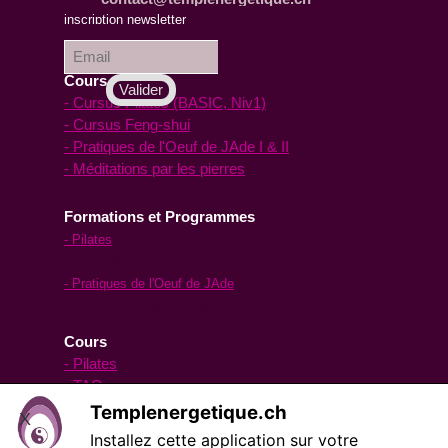
inscription à la
inscription newsletter
Newsletter :
Cours en ligne
- Cursus Pilates (BASIC, Niv1)
- Cursus Feng-shui
- Pratiques de l'Oeuf de JAde I & II
- Méditations par les pierres
Formations et Programmes
- Pilates
- Feng-shui
- Pratiques de l'Oeuf de JAde
- Méditations par les pierres
Cours
- Pilates
- TAO yoga
- Oeuf de Jade
Templenergetique.ch
X
- pour les hommes
BOUTIQUE
Installez cette application sur votre