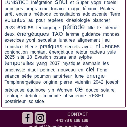
shui
yoga
LUNISTICE
intégration
et
Super
rituels
lunaire
principes
programme
magic
féminin
Pilates
arrêt
encens
méthode
consultations
adolescente
Terre
volantes
au
pour
repères
kinésiologie
plancher
période
étoiles
2023
témoignage
fille
le
internet
énergétiques
TAO
deux
femme
guidance
mondes
yoni
exercices
sexualité
lunaires
alignement
lieu
influences
pratiques
Lunistice
Bleue
secrets
avec
conjonction
montant
énergétique
retour
cadeau
yule
2025
site
18
Evasion
ostara
ans
sylphe
temporelles
yang
2037
mystique
samhain
les
ciel
amethyste
rituel
perinee
nouveau
en
Feng
énergie
antérieur
lune
séance
série
poumon
pierre
Templenergetique
origine
valentin
2042
joseph
de
précieuse
équinoxe
yin
Women
douce
solaire
centrage
débuter
immunité
obsidienne
RESET
postérieur
solstice
CONTACT
+41 78 6 168 168
contact@templenergetique.ch