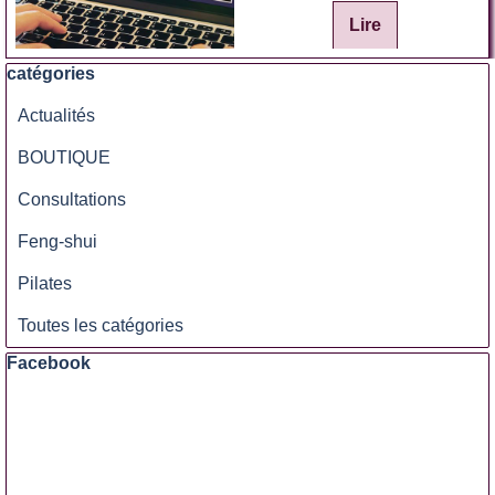
Lire
Sauter le bloc catégories
catégories
Actualités
BOUTIQUE
Consultations
Feng-shui
Pilates
Toutes les catégories
Sauter le bloc Facebook
Facebook