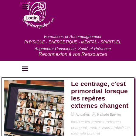
Aller au contenu
agenda
Sauter le menu
Login
Formations et Accompagnement
PHYSIQUE - ENERGETIQUE - MENTAL - SPIRITUEL
Augmenter Conscience, Santé et Présence
Reconnexion à vos Ressources
Sauter le menu
Le centrage, c'est
primordial lorsque
les repères
externes changent
Actualités
Nathalie Baehler
lorsque les repères externes
changent, restez-vous stable? un
exemple concrêt