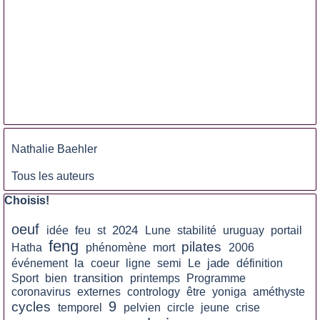
Sauter le bloc
Nathalie Baehler
Tous les auteurs
Sauter le bloc Choisis!
Choisis!
oeuf
2024
idée
feu
st
Lune
stabilité
uruguay
portail
feng
pilates
Hatha
phénomène
mort
2006
la
jade
événement
coeur
ligne
semi
Le
définition
transition
Sport
bien
printemps
Programme
coronavirus
externes
contrology
être
yoniga
améthyste
9
cycles
temporel
pelvien
circle
jeune
crise