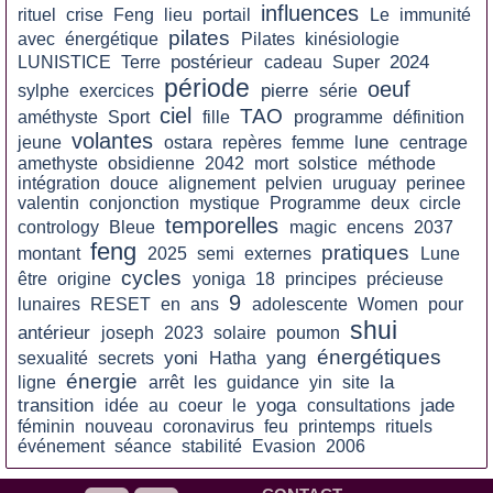
influences
rituel
crise
Feng
lieu
portail
Le
immunité
pilates
avec
énergétique
Pilates
kinésiologie
postérieur
2024
LUNISTICE
Terre
cadeau
Super
période
oeuf
pierre
sylphe
exercices
série
ciel
TAO
améthyste
Sport
fille
programme
définition
volantes
lune
jeune
ostara
repères
femme
centrage
amethyste
obsidienne
2042
mort
solstice
méthode
intégration
douce
alignement
pelvien
uruguay
perinee
valentin
conjonction
mystique
Programme
deux
circle
temporelles
contrology
Bleue
magic
encens
2037
feng
pratiques
montant
2025
semi
externes
Lune
cycles
être
origine
yoniga
18
principes
précieuse
9
lunaires
RESET
en
ans
adolescente
Women
pour
shui
antérieur
joseph
2023
solaire
poumon
énergétiques
yoni
yang
sexualité
secrets
Hatha
énergie
la
ligne
arrêt
les
guidance
yin
site
transition
yoga
jade
idée
au
coeur
le
consultations
féminin
nouveau
coronavirus
feu
printemps
rituels
événement
séance
stabilité
Evasion
2006