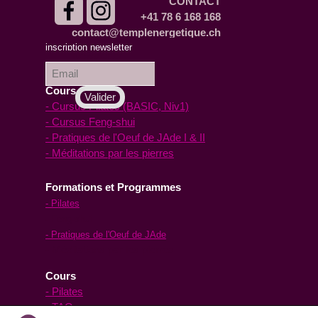
CONTACT
+41 78 6 168 168
contact@templenergetique.ch
inscription à la
inscription newsletter
Newsletter :
Cours en ligne
- Cursus Pilates (BASIC, Niv1)
- Cursus Feng-shui
- Pratiques de l'Oeuf de JAde I & II
- Méditations par les pierres
Formations et Programmes
- Pilates
- Feng-shui
- Pratiques de l'Oeuf de JAde
- Méditations par les pierres
Cours
- Pilates
- TAO yoga