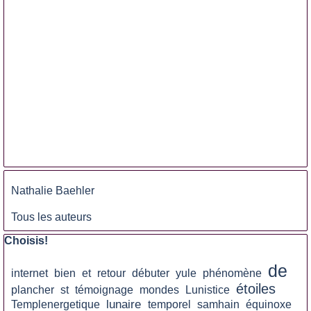
Sauter le bloc
Nathalie Baehler
Tous les auteurs
Sauter le bloc Choisis!
Choisis!
de
internet
bien
et
retour
débuter
yule
phénomène
étoiles
plancher
st
témoignage
mondes
Lunistice
lunaire
Templenergetique
temporel
samhain
équinoxe