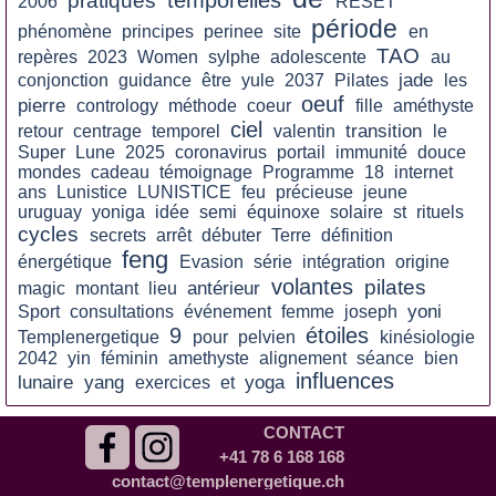
temporelles
pratiques
2006
RESET
période
phénomène
principes
perinee
site
en
TAO
repères
2023
Women
sylphe
adolescente
au
jade
conjonction
guidance
être
yule
2037
Pilates
les
oeuf
pierre
contrology
méthode
coeur
fille
améthyste
ciel
transition
retour
centrage
temporel
valentin
le
Super
Lune
2025
coronavirus
portail
immunité
douce
mondes
cadeau
témoignage
Programme
18
internet
ans
Lunistice
LUNISTICE
feu
précieuse
jeune
uruguay
yoniga
idée
semi
équinoxe
solaire
st
rituels
cycles
secrets
arrêt
débuter
Terre
définition
feng
énergétique
Evasion
série
intégration
origine
volantes
pilates
antérieur
magic
montant
lieu
yoni
Sport
consultations
événement
femme
joseph
9
étoiles
Templenergetique
pour
pelvien
kinésiologie
2042
yin
féminin
amethyste
alignement
séance
bien
influences
lunaire
yang
yoga
exercices
et
CONTACT
+41 78 6 168 168
contact@templenergetique.ch