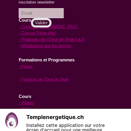
inscription à la
inscription newsletter
Newsletter :
Cours en ligne
- Cursus Pilates (BASIC, Niv1)
- Cursus Feng-shui
- Pratiques de l'Oeuf de JAde I & II
- Méditations par les pierres
Formations et Programmes
- Pilates
- Feng-shui
- Pratiques de l'Oeuf de JAde
- Méditations par les pierres
Cours
- Pilates
- TAO yoga
- Oeuf de Jade
Templenergetique.ch
X
- pour les hommes
BOUTIQUE
Installez cette application sur votre
écran d'accueil pour une meilleure