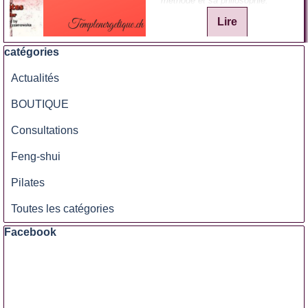
méthode et sa philosophie.
Lire
Sauter le bloc catégories
catégories
Actualités
BOUTIQUE
Consultations
Feng-shui
Pilates
Toutes les catégories
Sauter le bloc Facebook
Facebook