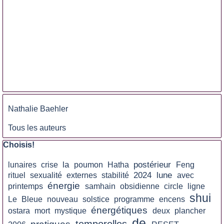
Sauter le bloc
Nathalie Baehler
Tous les auteurs
Sauter le bloc Choisis!
Choisis!
la
postérieur
lunaires
crise
poumon
Hatha
Feng
2024
lune
rituel
sexualité
externes
stabilité
avec
énergie
printemps
samhain
obsidienne
circle
ligne
shui
Le
Bleue
nouveau
solstice
programme
encens
énergétiques
ostara
mort
mystique
deux
plancher
de