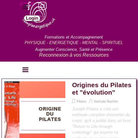
Aller au contenu
agenda
Sauter le menu
Login
Formations et Accompagnement
PHYSIQUE - ENERGETIQUE - MENTAL - SPIRITUEL
Augmenter Conscience, Santé et Présence
Reconnexion à vos Ressources
Sauter le menu
Origines du Pilates
et "évolution"
Pilates
Nathalie Baehler
Joseph Pilates a créé une
méthode complète d'entretien du
corps, qu'il a publié dans un livre:
"Return to Life through
contrology" qui expose sa