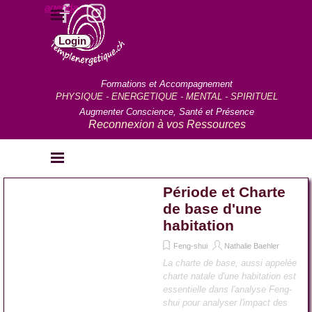
Aller au contenu
agenda
Sauter le menu
Login
Formations et Accompagnement
PHYSIQUE - ENERGETIQUE - MENTAL - SPIRITUEL
Augmenter Conscience, Santé et Présence
Reconnexion à vos Ressources
Sauter le menu
Période et Charte
de base d'une
habitation
Feng-shui
Nathalie Baehler
La charte de base, aussi appelée
charte natale d'une habitation est
essentielle dans l'analyse Feng-
shui pour analyser l'impact des