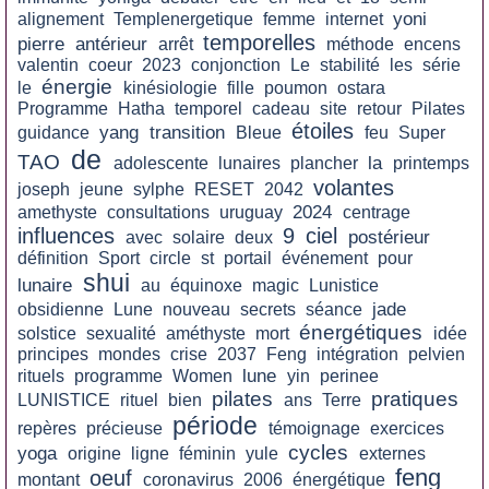
yoni
alignement
Templenergetique
femme
internet
temporelles
pierre
antérieur
arrêt
méthode
encens
valentin
coeur
2023
conjonction
Le
stabilité
les
série
énergie
le
kinésiologie
fille
poumon
ostara
Programme
Hatha
temporel
cadeau
site
retour
Pilates
étoiles
yang
transition
guidance
Bleue
feu
Super
de
TAO
la
adolescente
lunaires
plancher
printemps
volantes
joseph
jeune
sylphe
RESET
2042
2024
amethyste
consultations
uruguay
centrage
influences
9
ciel
postérieur
avec
solaire
deux
définition
Sport
circle
st
portail
événement
pour
shui
lunaire
au
équinoxe
magic
Lunistice
jade
obsidienne
Lune
nouveau
secrets
séance
énergétiques
solstice
sexualité
améthyste
mort
idée
principes
mondes
crise
2037
Feng
intégration
pelvien
lune
rituels
programme
Women
yin
perinee
pilates
pratiques
LUNISTICE
rituel
bien
ans
Terre
période
repères
précieuse
témoignage
exercices
cycles
yoga
origine
ligne
féminin
yule
externes
feng
oeuf
montant
coronavirus
2006
énergétique