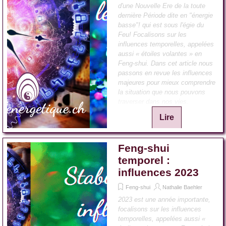
d'une Nouvelle Ere de la toute
dernière Période dite en "énergie
basse"! qui est sous l'égie du
Feu! Focalisons sur les
influences temporelles, appelées
aussi « étoiles volantes » en
Feng-shui. Dans cet article nous
passons en revue les influences
majeures pour mieux comprendre
la situation que nous pouvons
traverser dans nos vies.
Lire
Feng-shui
temporel :
influences 2023
Feng-shui
Nathalie Baehler
2023 est une année importante,
focalisons sur les influences
temporelles, appelées aussi «