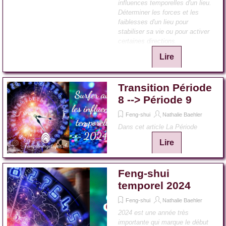
influences temporelles d'un lieu.
Déterminer les forces et les
faiblesses d'un lieu pour
stabiliser sa vie ou pour activer
certaines directions.
Lire
Transition Période
8 --> Période 9
Feng-shui
Nathalie Baehler
Dans cet article La Période
Lire
Feng-shui
temporel 2024
Feng-shui
Nathalie Baehler
2024 est une année très
importante qui marque le début