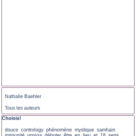
Sauter le bloc
Nathalie Baehler
Tous les auteurs
Sauter le bloc Choisis!
Choisis!
douce
contrology
phénomène
mystique
samhain
immunité
yoniga
débuter
être
en
lieu
et
18
semi