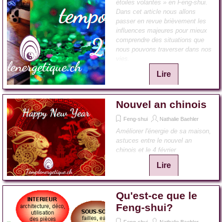
étoiles volantes » en Feng-shui.
Dans cet article nous allons
passer en revue brièvement les
influences majeures pour mieux
comprendre des situations que
nous pouvons traverser dans nos
vies.
Lire
Nouvel an chinois
Feng-shui
Nathalie Baehler
Améliorer l'énergie de sa maison,
astuces entre le nouvel an
chinois et le 4 février
Lire
Qu'est-ce que le
Feng-shui?