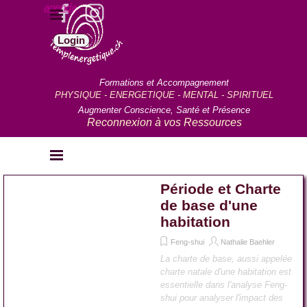
Aller au contenu
agenda
Sauter le menu
Login
Formations et Accompagnement
PHYSIQUE - ENERGETIQUE - MENTAL - SPIRITUEL
Augmenter Conscience, Santé et Présence
Reconnexion à vos Ressources
Sauter le menu
Période et Charte
de base d'une
habitation
Feng-shui
Nathalie Baehler
La charte de base, aussi appelée
charte natale d'une habitation est
essentielle dans l'analyse Feng-
shui pour analyser l'impact des