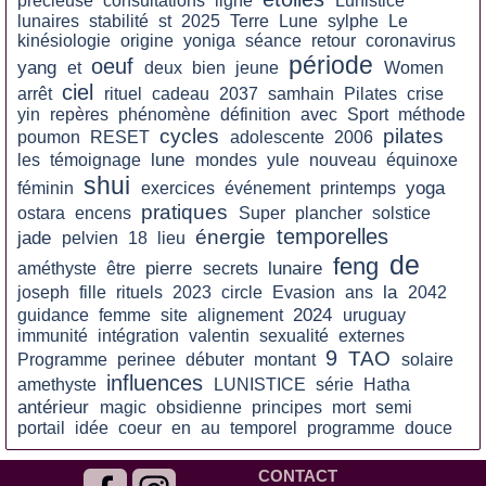
précieuse
consultations
ligne
Lunistice
lunaires
stabilité
st
2025
Terre
Lune
sylphe
Le
kinésiologie
origine
yoniga
séance
retour
coronavirus
période
oeuf
yang
et
deux
bien
jeune
Women
ciel
arrêt
rituel
cadeau
2037
samhain
Pilates
crise
yin
repères
phénomène
définition
avec
Sport
méthode
cycles
pilates
poumon
RESET
adolescente
2006
lune
les
témoignage
mondes
yule
nouveau
équinoxe
shui
yoga
féminin
exercices
événement
printemps
pratiques
ostara
encens
Super
plancher
solstice
temporelles
énergie
jade
pelvien
18
lieu
de
feng
pierre
lunaire
améthyste
être
secrets
la
joseph
fille
rituels
2023
circle
Evasion
ans
2042
2024
guidance
femme
site
alignement
uruguay
immunité
intégration
valentin
sexualité
externes
9
TAO
Programme
perinee
débuter
montant
solaire
influences
amethyste
LUNISTICE
série
Hatha
antérieur
magic
obsidienne
principes
mort
semi
portail
idée
coeur
en
au
temporel
programme
douce
CONTACT