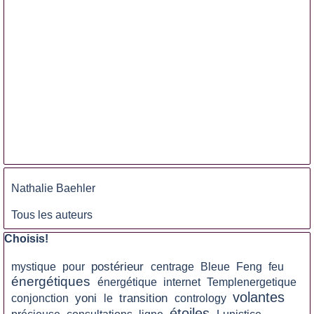
Sauter le bloc
Nathalie Baehler
Tous les auteurs
Sauter le bloc Choisis!
Choisis!
postérieur
mystique
pour
centrage
Bleue
Feng
feu
énergétiques
énergétique
internet
Templenergetique
volantes
yoni
transition
conjonction
le
contrology
étoiles