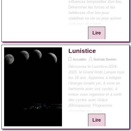
influences temporelles d'un lieu.
Déterminer les forces et les
faiblesses d'un lieu pour
stabiliser sa vie ou pour activer
certaines directions.
Lire
Lunistice
Actualités
Nathalie Baehler
Découvrez le Lunistice 2024-
2025, le Grand Arrêt Lunaire tous
les 18 ans. Apprenez à intégrer
l’énergie lunaire yin, à vivre en
harmonie avec vos cycles, à
mieux vous organiser et à sortir
des cycles avec Grâce
(Ménopause). Programme
disponible en replay.
Lire