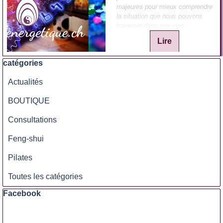
majeures pour mieux comprendre
la situation que nous pouvons
traverser dans nos vies.
Lire
Sauter le bloc catégories
catégories
Actualités
BOUTIQUE
Consultations
Feng-shui
Pilates
Toutes les catégories
Sauter le bloc Facebook
Facebook