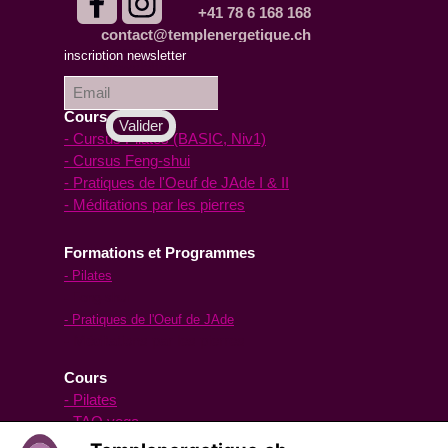
+41 78 6 168 168
contact@templenergetique.ch
inscription à la
inscription newsletter
Newsletter :
Cours en ligne
- Cursus Pilates (BASIC, Niv1)
- Cursus Feng-shui
- Pratiques de l'Oeuf de JAde I & II
- Méditations par les pierres
Formations et Programmes
- Pilates
- Feng-shui
- Pratiques de l'Oeuf de JAde
- Méditations par les pierres
Cours
- Pilates
- TAO yoga
- Oeuf de Jade