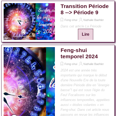
Transition Période
8 --> Période 9
Feng-shui
Nathalie Baehler
Dans cet article La Période
Lire
Feng-shui
temporel 2024
Feng-shui
Nathalie Baehler
2024 est une année très
importante qui marque le début
d'une Nouvelle Ere de la toute
dernière Période dite en "énergie
basse"! qui est sous l'égie du
Feu! Focalisons sur les
influences temporelles, appelées
aussi « étoiles volantes » en
Feng-shui. Dans cet article nous
passons en revue les influences