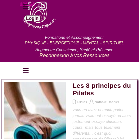
Aller au contenu
agenda
Sauter le menu
Login
Formations et Accompagnement
PHYSIQUE - ENERGETIQUE - MENTAL - SPIRITUEL
Augmenter Conscience, Santé et Présence
Reconnexion à vos Ressources
Sauter le menu
Les 8 principes du
Pilates
Pilates
Nathalie Baehler
vous en avez entendu parler...
jamais vraiment essayé ou alors
justement essayé plusieurs
cours, mais tous tellement
différents... c'est quoi