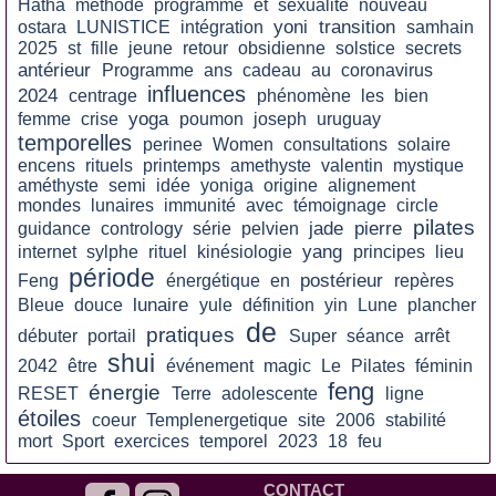
Hatha
méthode
programme
et
sexualité
nouveau
yoni
transition
ostara
LUNISTICE
intégration
samhain
2025
st
fille
jeune
retour
obsidienne
solstice
secrets
antérieur
Programme
ans
cadeau
au
coronavirus
influences
2024
centrage
phénomène
les
bien
yoga
femme
crise
poumon
joseph
uruguay
temporelles
perinee
Women
consultations
solaire
encens
rituels
printemps
amethyste
valentin
mystique
améthyste
semi
idée
yoniga
origine
alignement
mondes
lunaires
immunité
avec
témoignage
circle
pilates
jade
pierre
guidance
contrology
série
pelvien
yang
internet
sylphe
rituel
kinésiologie
principes
lieu
période
postérieur
Feng
énergétique
en
repères
lunaire
Bleue
douce
yule
définition
yin
Lune
plancher
de
pratiques
débuter
portail
Super
séance
arrêt
shui
2042
être
événement
magic
Le
Pilates
féminin
feng
énergie
RESET
Terre
adolescente
ligne
étoiles
coeur
Templenergetique
site
2006
stabilité
mort
Sport
exercices
temporel
2023
18
feu
CONTACT