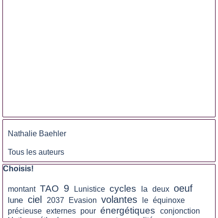
Sauter le bloc
Nathalie Baehler
Tous les auteurs
Sauter le bloc Choisis!
Choisis!
9
oeuf
TAO
cycles
la
montant
Lunistice
deux
ciel
volantes
lune
2037
Evasion
le
équinoxe
énergétiques
précieuse
externes
pour
conjonction