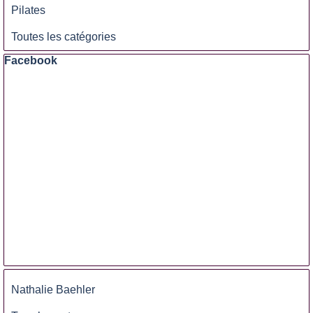
Pilates
Toutes les catégories
Sauter le bloc Facebook
Facebook
Sauter le bloc
Nathalie Baehler