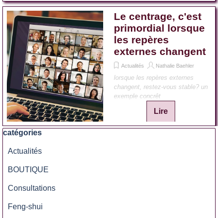
Le centrage, c'est
primordial lorsque
les repères
externes changent
Actualités
Nathalie Baehler
lorsque les repères externes
changent, restez-vous stable? un
exemple concrêt
Lire
Sauter le bloc catégories
catégories
Actualités
BOUTIQUE
Consultations
Feng-shui