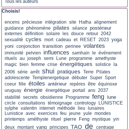
Tous les auteurs
Sauter le bloc Choisis!
Choisis!
encens
précieuse
intégration
site
Hatha
alignement
pilates
postérieur
guidance
phénomène
séance
externes
définition
solaire
les
douce
retour
2042
cycles
yoga
sexualité
mort
cadeau
et
RESET
2023
volantes
yoni
transition
conjonction
perinee
influences
immunité
pelvien
samhain
le
événement
rituels
au
joseph
semi
Lune
programme
amethyste
énergétiques
la
magic
bien
femme
crise
solstice
shui
pratiques
2006
série
arrêt
Terre
Pilates
adolescente
Templenergetique
débuter
Super
Sport
étoiles
antérieur
coeur
fille
repères
être
équinoxe
énergie
uruguay
énergétique
portail
ans
2037
feng
lune
stabilité
secrets
obsidienne
Programme
circle
consultations
témoignage
contrology
LUNISTICE
sylphe
valentin
internet
méthode
lieu
lunaires
Lunistice
avec
exercices
feu
jeune
yule
mondes
pierre
printemps
améthyste
rituel
Feng
mystique
yin
de
TAO
yang
deux
montant
principes
centrage