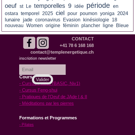
période
oeuf
temporelles
9
st
Le
idée
en
ciel
2024
ostara
temporel
2025
pour
poumon
yoniga
lunaire
jade
coronavirus
Evasion
kinésiologie
18
nouveau
Women
origine
féminin
plancher
ligne
Bleue
CONTACT
+41 78 6 168 168
contact@templenergetique.ch
inscription à la
inscription newsletter
Newsletter :
Cours en ligne
- Cursus Pilates (BASIC, Niv1)
- Cursus Feng-shui
- Pratiques de l'Oeuf de JAde I & II
- Méditations par les pierres
Formations et Programmes
- Pilates
- Feng-shui