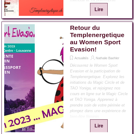
méthode et sa philosophie.
Lire
Retour du
Templenergetique
au Women Sport
Evasion!
Actualités
Nathalie Baehler
Découvrez le Women Sport
Evasion et la participation de
Templenergetique. Explorez les
initiations du Magic Circle et de
TAO Yoniga, et rejoignez nos
cours en ligne sur le Magic Circle
et TAO Yoniga. Apprenez à
prendre soin de votre périnée et
plongez dans une expérience de
bien-être féminin.
Lire