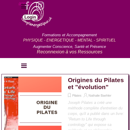
Aller au contenu
agenda
Sauter le menu
Login
Formations et Accompagnement
PHYSIQUE - ENERGETIQUE - MENTAL - SPIRITUEL
Augmenter Conscience, Santé et Présence
Reconnexion à vos Ressources
Sauter le menu
Origines du Pilates
et "évolution"
Pilates
Nathalie Baehler
Joseph Pilates a créé une
méthode complète d'entretien du
corps, qu'il a publié dans un livre:
"Return to Life through
contrology" qui expose sa