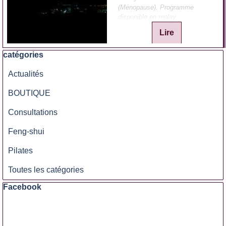
(Ménopause). Programme
disponible en replay.
Lire
Sauter le bloc catégories
catégories
Actualités
BOUTIQUE
Consultations
Feng-shui
Pilates
Toutes les catégories
Sauter le bloc Facebook
Facebook