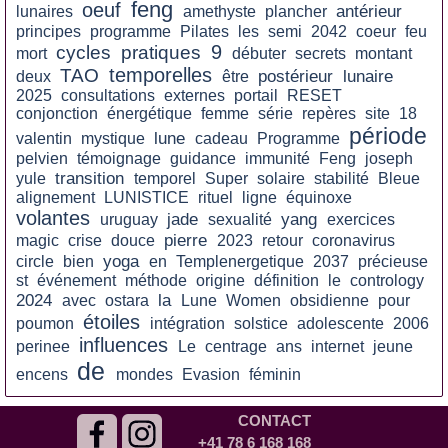
feng
oeuf
antérieur
lunaires
amethyste
plancher
principes
programme
Pilates
les
semi
2042
coeur
feu
9
cycles
pratiques
mort
débuter
secrets
montant
temporelles
TAO
postérieur
lunaire
deux
être
2025
consultations
externes
portail
RESET
conjonction
énergétique
femme
série
repères
site
18
période
lune
valentin
mystique
cadeau
Programme
pelvien
témoignage
guidance
immunité
Feng
joseph
transition
yule
temporel
Super
solaire
stabilité
Bleue
alignement
LUNISTICE
rituel
ligne
équinoxe
volantes
jade
yang
uruguay
sexualité
exercices
pierre
magic
crise
douce
2023
retour
coronavirus
yoga
circle
bien
en
Templenergetique
2037
précieuse
st
événement
méthode
origine
définition
le
contrology
2024
la
avec
ostara
Lune
Women
obsidienne
pour
étoiles
poumon
intégration
solstice
adolescente
2006
influences
perinee
Le
centrage
ans
internet
jeune
de
encens
mondes
Evasion
féminin
CONTACT
+41 78 6 168 168