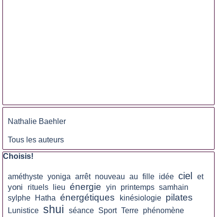
Sauter le bloc
Nathalie Baehler
Tous les auteurs
Sauter le bloc Choisis!
Choisis!
ciel
améthyste
yoniga
arrêt
nouveau
au
fille
idée
et
énergie
yoni
rituels
lieu
yin
printemps
samhain
énergétiques
pilates
sylphe
Hatha
kinésiologie
shui
Lunistice
séance
Sport
Terre
phénomène