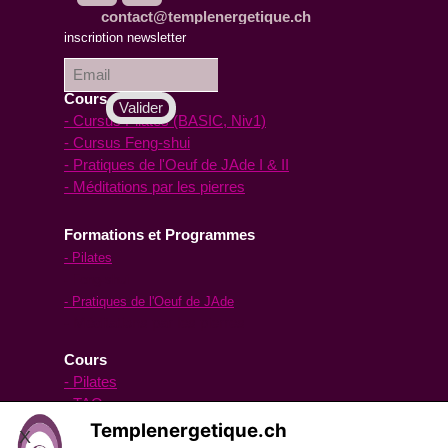
contact@templenergetique.ch
inscription à la
inscription newsletter
Newsletter :
Cours en ligne
- Cursus Pilates (BASIC, Niv1)
- Cursus Feng-shui
- Pratiques de l'Oeuf de JAde I & II
- Méditations par les pierres
Formations et Programmes
- Pilates
- Feng-shui
- Pratiques de l'Oeuf de JAde
- Méditations par les pierres
Cours
- Pilates
- TAO yoga
- Oeuf de Jade
Templenergetique.ch
X