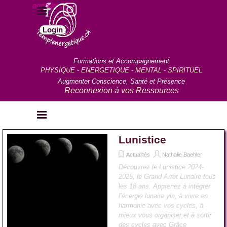
Aller au contenu
agenda
Sauter le menu
Login
Formations et Accompagnement
PHYSIQUE - ENERGETIQUE - MENTAL - SPIRITUEL
Augmenter Conscience, Santé et Présence
Reconnexion à vos Ressources
Sauter le menu
Lunistice
Actualités
Nathalie Baehler
Découvrez le Lunistice 2024-
2025, le Grand Arrêt Lunaire tous
les 18 ans. Apprenez à intégrer
l’énergie lunaire yin, à vivre en
harmonie avec vos cycles, à
mieux vous organiser et à sortir
des cycles avec Grâce