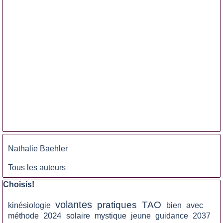
Sauter le bloc
Nathalie Baehler
Tous les auteurs
Sauter le bloc Choisis!
Choisis!
volantes
pratiques
TAO
kinésiologie
bien
avec
2024
méthode
solaire
mystique
jeune
guidance
2037