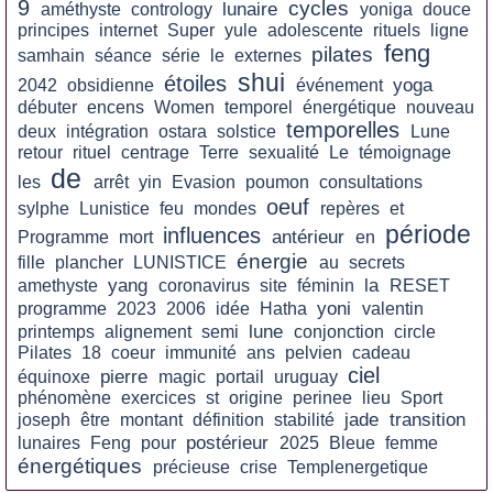
9
cycles
lunaire
améthyste
contrology
yoniga
douce
principes
internet
Super
yule
adolescente
rituels
ligne
feng
pilates
samhain
séance
série
le
externes
shui
étoiles
yoga
2042
obsidienne
événement
débuter
encens
Women
temporel
énergétique
nouveau
temporelles
deux
intégration
ostara
solstice
Lune
retour
rituel
centrage
Terre
sexualité
Le
témoignage
de
les
arrêt
yin
Evasion
poumon
consultations
oeuf
sylphe
Lunistice
feu
mondes
repères
et
période
influences
antérieur
Programme
mort
en
énergie
fille
plancher
LUNISTICE
au
secrets
yang
la
amethyste
coronavirus
site
féminin
RESET
yoni
programme
2023
2006
idée
Hatha
valentin
lune
printemps
alignement
semi
conjonction
circle
Pilates
18
coeur
immunité
ans
pelvien
cadeau
ciel
pierre
équinoxe
magic
portail
uruguay
phénomène
exercices
st
origine
perinee
lieu
Sport
jade
transition
joseph
être
montant
définition
stabilité
postérieur
lunaires
Feng
pour
2025
Bleue
femme
énergétiques
précieuse
crise
Templenergetique