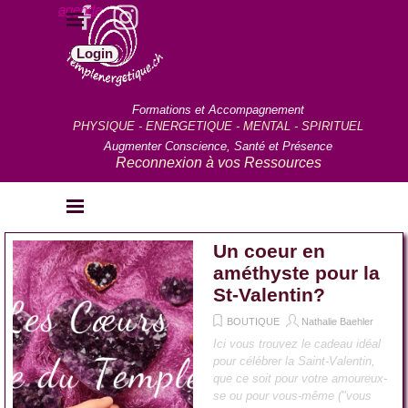
Aller au contenu
agenda
Sauter le menu
Login
Formations et Accompagnement
PHYSIQUE - ENERGETIQUE - MENTAL - SPIRITUEL
Augmenter Conscience, Santé et Présence
Reconnexion à vos Ressources
Sauter le menu
Un coeur en
améthyste pour la
St-Valentin?
BOUTIQUE
Nathalie Baehler
Ici vous trouvez le cadeau idéal
pour célébrer la Saint-Valentin,
que ce soit pour votre amoureux-
se ou pour vous-même ("vous