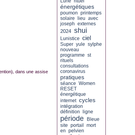
Lune
rituel
énergétiques
poumon
printemps
solaire
lieu
avec
joseph
externes
shui
2024
ciel
Lunistice
Super
yule
sylphe
nouveau
programme
st
rituels
consultations
coronavirus
ention), dans une assise
pratiques
séance
Women
RESET
énergétique
cycles
internet
intégration
définition
ligne
période
Bleue
site
portail
mort
en
pelvien