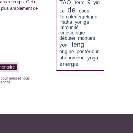
9
TAO
dans le corps. Cela
Terre
yin
de
rs plus amplement de
Le
coeur
Templenergetique
Hatha
yoniga
immunité
kinésiologie
débuter
montant
feng
yoni
postérieur
origine
yoga
phénomène
énergie
t pour nous et nous
service.