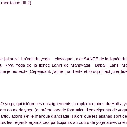
ditation (III-2)
e j'ai suivi: il s'agit du yoga classique, axé SANTE de la lignée du
du Krya Yoga de la lignée Lahiri de Mahavatar Babaji, Lahiri M
respecte. Cependant, j'aime ma liberté et lorsqu'il faut jurer fidéli
O yoga, qui intègre les enseignements complémentaires du Hatha yo
ivers cours de yoga (et même lors de formation d'enseignants de yoga.
 articulations!) et le manque d'ancrage (! alors que les asanas sont ce
s fois les regards agards des participants au cours de yoga après une