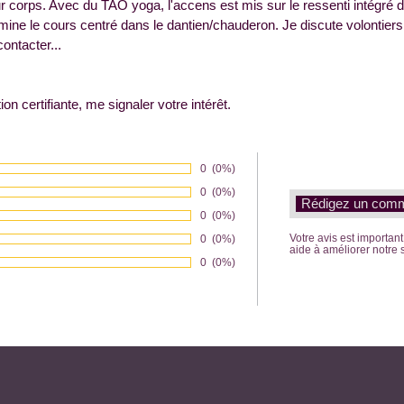
ur corps. Avec du TAO yoga, l'accens est mis sur le ressenti intégré 
rmine le cours centré dans le dantien/chauderon. Je discute volontie
ontacter...
on certifiante, me signaler votre intérêt.
Nombre de votes :
0
Pourcentage des évaluations:
(0%)
Nombre de votes :
0
Pourcentage des évaluations:
(0%)
Nombre de votes :
0
Pourcentage des évaluations:
(0%)
Votre avis est importan
Nombre de votes :
0
Pourcentage des évaluations:
(0%)
aide à améliorer notre 
Nombre de votes :
0
Pourcentage des évaluations:
(0%)