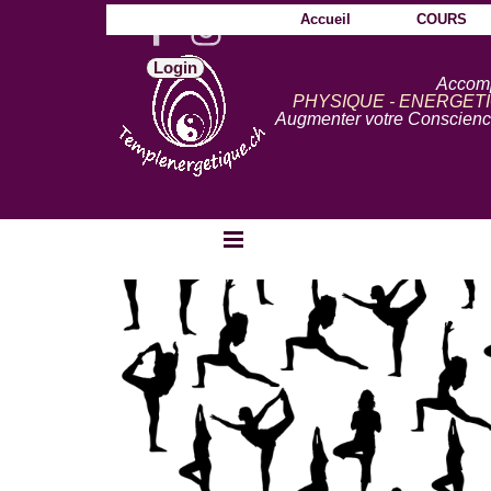
Aller au contenu
Accueil
COURS
Login
Accom
PHYSIQUE - ENERGETI
Augmenter votre Conscience
Sauter le menu