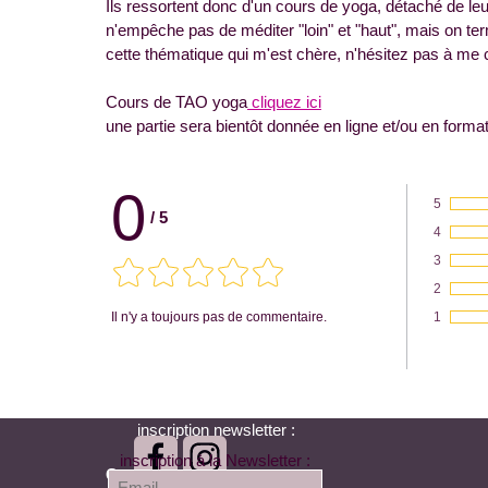
Ils ressortent donc d'un cours de yoga, détaché de le
n'empêche pas de méditer "loin" et "haut", mais on te
cette thématique qui m'est chère, n'hésitez pas à me c
Cours de TAO yoga
cliquez ici
une partie sera bientôt donnée en ligne et/ou en formati
0
5
/
5
Vote :
4
Vote :
3
Vote :
2
Vote :
Il n'y a toujours pas de commentaire.
1
Vote :
inscription newsletter :
inscription à la Newsletter :
Cours