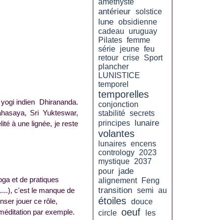
amethyste
antérieur
solstice
lune
obsidienne
cadeau
uruguay
Pilates
femme
série
jeune
feu
retour
crise
Sport
plancher
LUNISTICE
temporel
temporelles
 yogi indien Dhirananda.
conjonction
ahasaya, Sri Yukteswar,
stabilité
secrets
lunaire
principes
té à une lignée, je reste
volantes
lunaires
encens
contrology
2023
mystique
2037
jade
pour
ga et de pratiques
alignement
Feng
transition
semi
au
...), c'est le manque de
étoiles
nser jouer ce rôle,
douce
oeuf
 méditation par exemple.
circle
les