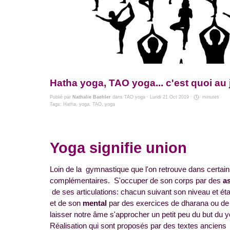
Hatha yoga, TAO yoga... c'est quoi au 
Publié par
Nathalie Baehler
dans
TAO yoga
· Lundi 21 Oct 2019 ·
minutes
Tags:
Hatha
,
yoga
,
TAO
,
yoga
Yoga signifie union
Loin de la gymnastique que l'on retrouve dans certain
complémentaires. S'occuper de son corps par des
a
de ses articulations: chacun suivant son niveau et 
et de son
mental
par des exercices de dharana ou de
laisser notre âme s'approcher un petit peu du but du y
Réalisation qui sont proposés par des textes anciens é