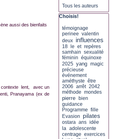
Tous les auteurs
Sauter le bloc Choisis!
Choisis!
ène aussi des bienfaits
témoignage
perinee
valentin
influences
deux
18
le
et
repères
samhain
sexualité
féminin
équinoxe
yang
2025
magic
précieuse
événement
améthyste
être
2006
arrêt
2042
contexte lent, avec un
méthode
mondes
senti, Pranayama (ex de
pierre
bien
guidance
Programme
fille
pilates
Evasion
ostara
ans
idée
la
adolescente
centrage
exercices