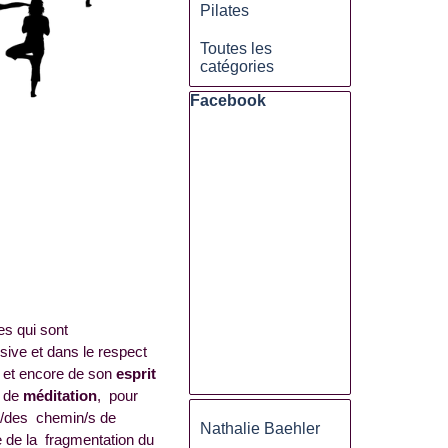
Pilates
Toutes les
catégories
Sauter le bloc Facebook
Facebook
es qui sont
ive et dans le respect
 et encore de son
esprit
s de
méditation
, pour
Sauter le bloc
un/des chemin/s de
Nathalie Baehler
e de la fragmentation du