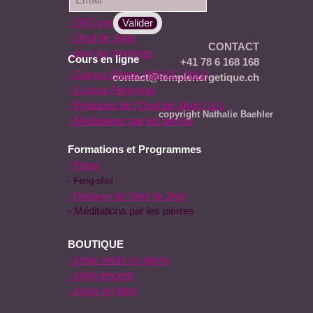
- Pilates
- TAO yoga
- Oeuf de Jade
CONTACT
- pour les hommes
Cours en ligne
+41 78 6 168 168
- Cursus Pilates (BASIC, Niv1)
contact@templenergetique.ch
- Cursus Feng-shui
- Pratiques de l'Oeuf de JAde I & II
copyright Nathalie Baehler
- Méditations par les pierres
Formations et Programmes
- Pilates
- Feng-shui
- Pratiques de l'Oeuf de JAde
- Méditations par les pierres
BOUTIQUE
- choix oeufs en pierre
- choix encens
- cours en ligne