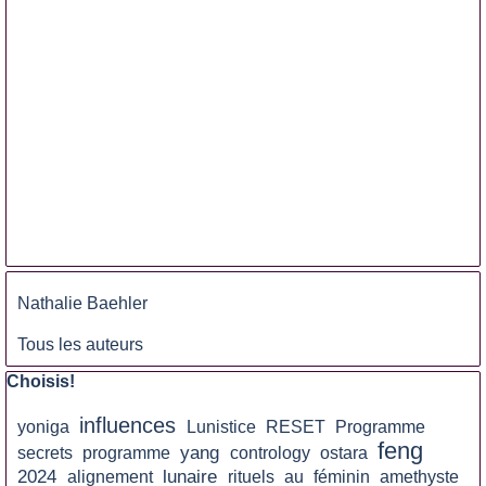
Sauter le bloc
Nathalie Baehler
Tous les auteurs
Sauter le bloc Choisis!
Choisis!
influences
yoniga
Lunistice
RESET
Programme
feng
yang
secrets
programme
contrology
ostara
2024
lunaire
alignement
rituels
au
féminin
amethyste