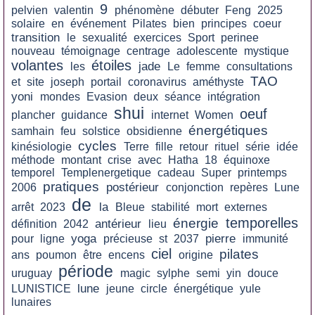
9
pelvien
valentin
phénomène
débuter
Feng
2025
solaire
en
événement
Pilates
bien
principes
coeur
transition
le
sexualité
exercices
Sport
perinee
nouveau
témoignage
centrage
adolescente
mystique
volantes
étoiles
jade
les
Le
femme
consultations
TAO
et
site
joseph
portail
coronavirus
améthyste
yoni
mondes
Evasion
deux
séance
intégration
shui
oeuf
plancher
guidance
internet
Women
énergétiques
samhain
feu
solstice
obsidienne
cycles
kinésiologie
Terre
fille
retour
rituel
série
idée
méthode
montant
crise
avec
Hatha
18
équinoxe
temporel
Templenergetique
cadeau
Super
printemps
pratiques
postérieur
2006
conjonction
repères
Lune
de
la
arrêt
2023
Bleue
stabilité
mort
externes
temporelles
énergie
antérieur
définition
2042
lieu
yoga
pierre
pour
ligne
précieuse
st
2037
immunité
ciel
pilates
ans
poumon
être
encens
origine
période
uruguay
magic
sylphe
semi
yin
douce
lune
LUNISTICE
jeune
circle
énergétique
yule
lunaires