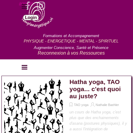
Aller au contenu
agenda
Sauter le menu
Login
Formations et Accompagnement
PHYSIQUE - ENERGETIQUE - MENTAL - SPIRITUEL
Augmenter Conscience, Santé et Présence
Reconnexion à vos Ressources
Sauter le menu
Hatha yoga, TAO
yoga... c'est quoi
au juste?
TAO yoga
Nathalie Baehler
un cours de Hatha yoga, c'est
plus que des enchainements
d'asana (postures physiques), il y
a aussi l'intégration de